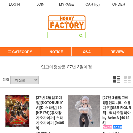
LOGIN
JOIN
MYPAGE
CART(
0
)
ORDER
CATEGORY
NOTICE
Q&A
REVIEW
입고예정상품
27년 3월예정
정렬
[27년 3월입고예
[27년 3월입고예
정][KOTOBUKIY
정][인피니티 스튜
A][D-스타일] 19
디오][SSR FIGUR
[KP176][용자왕
E] 1/6 나오필리아
가오가이거] 스타
by AnimA [4012
가오가이거 [9405
5]
9]
48,000원
137,000원