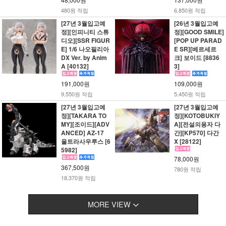
480원 적립
6,850원 적립
[27년 3월입고예
[26년 3월입고예
정][인피니티 스튜
정][GOOD SMILE]
디오][SSR FIGUR
[POP UP PARAD
E] 1/6 나오필리아
E SR][베르세르
DX Ver. by Anim
크] 보이드 [8836
A [40132]
3]
191,000원
109,000원
9,550원 적립
5,450원 적립
[27년 3월입고예
[27년 3월입고예
정][TAKARA TO
정][KOTOBUKIY
MY][조이드][ADV
A][전설의용자 다
ANCED] AZ-17
간][KP570] 다간
울트라사우루스 [6
X [28122]
5982]
78,000원
367,500원
780원 적립
18,370원 적립
MORE VIEW