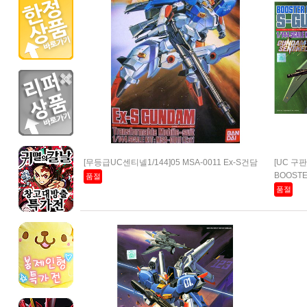
[무등급UC센티넬1/144]05 MSA-0011 Ex-S건담
[UC 구판]
BOOSTER
품절
품절