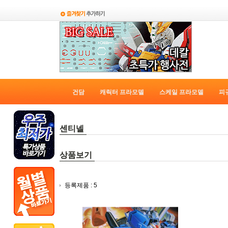
건담
캐릭터 프라모델
스케일 프라모델
피
센티넬
상품보기
등록제품 : 5