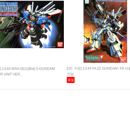
[UC 구판] 1/144 FA ZZ GUNDAM / FA 
 1/144 MSA-0011[Bst] S-GUNDAM
건담
 UNIT VER...
품절