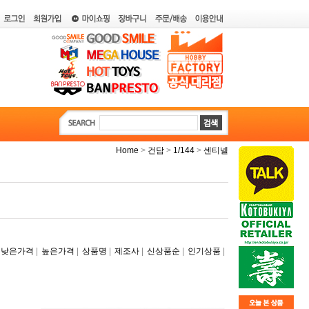
>
>
>
Home
건담
1/144
센티넬
|
|
|
|
|
|
낮은가격
높은가격
상품명
제조사
신상품순
인기상품