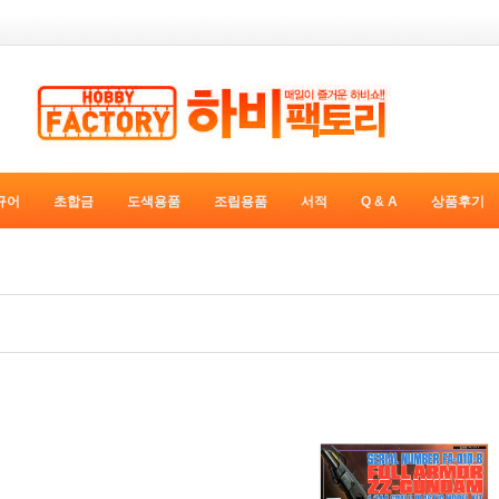
규어
초합금
도색용품
조립용품
서적
Q & A
상품후기