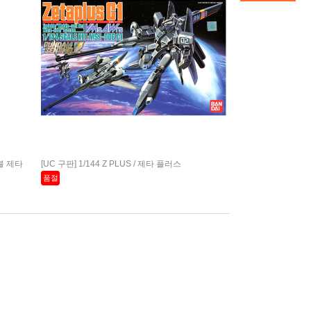
더블 제타
[UC 구판] 1/144 Z PLUS / 제타 플러스
품절