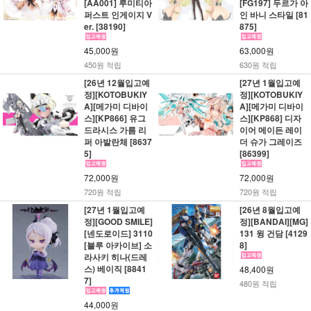
[AA001] 루미티아
[FG197] 두르가 아
퍼스트 인게이지 V
인 바니 스타일 [81
er. [38190]
875]
45,000원
63,000원
450원 적립
630원 적립
[26년 12월입고예
[27년 1월입고예
정][KOTOBUKIY
정][KOTOBUKIY
A][메가미 디바이
A][메가미 디바이
스][KP866] 유그
스][KP868] 디자
드라시스 가름 리
이어 메이든 레이
퍼 아발란체 [8637
더 슈가 그레이즈
5]
[86399]
72,000원
72,000원
720원 적립
720원 적립
[27년 1월입고예
[26년 8월입고예
정][GOOD SMILE]
정][BANDAI][MG]
[넨도로이드] 3110
131 윙 건담 [4129
[블루 아카이브] 소
8]
라사키 히나(드레
스) 베이직 [8841
48,400원
7]
480원 적립
44,000원