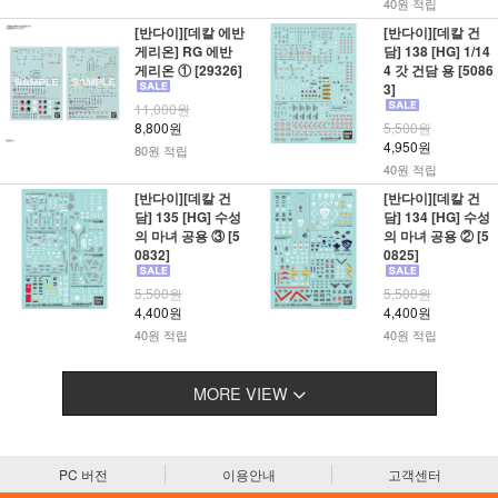
40원 적립
[반다이][데칼 에반
[반다이][데칼 건
게리온] RG 에반
담] 138 [HG] 1/14
게리온 ① [29326]
4 갓 건담 용 [5086
3]
11,000원
8,800원
5,500원
4,950원
80원 적립
40원 적립
[반다이][데칼 건
[반다이][데칼 건
담] 135 [HG] 수성
담] 134 [HG] 수성
의 마녀 공용 ③ [5
의 마녀 공용 ② [5
0832]
0825]
5,500원
5,500원
4,400원
4,400원
40원 적립
40원 적립
MORE VIEW
PC 버전
이용안내
고객센터