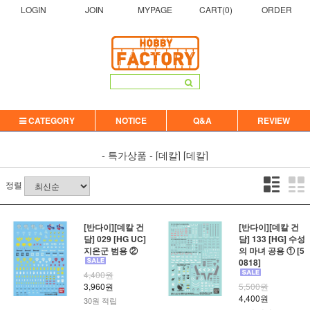
LOGIN
JOIN
MYPAGE
CART(
0
)
ORDER
CATEGORY
NOTICE
Q&A
REVIEW
- 특가상품 -
[데칼]
[데칼]
정렬
[반다이][데칼 건
[반다이][데칼 건
담] 029 [HG UC]
담] 133 [HG] 수성
지온군 범용 ②
의 마녀 공용 ① [5
0818]
4,400원
3,960원
5,500원
4,400원
30원 적립