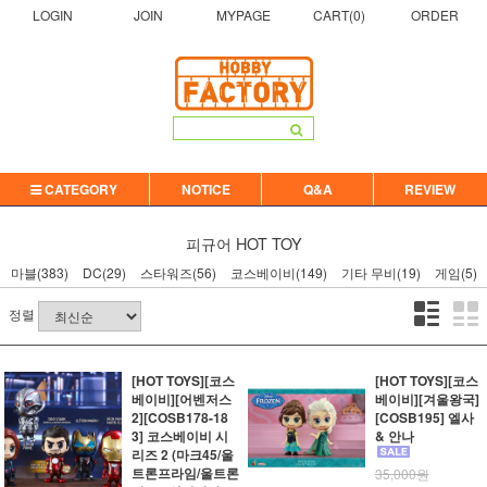
LOGIN
JOIN
MYPAGE
CART(
0
)
ORDER
CATEGORY
NOTICE
Q&A
REVIEW
피규어
HOT TOY
마블(383)
DC(29)
스타워즈(56)
코스베이비(149)
기타 무비(19)
게임(5)
정렬
[HOT TOYS][코스
[HOT TOYS][코스
베이비][어벤저스
베이비][겨울왕국]
2][COSB178-18
[COSB195] 엘사
3] 코스베이비 시
& 안나
리즈 2 (마크45/울
트론프라임/울트론
35,000원