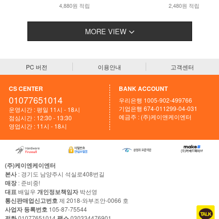
4,880원 적립
2,480원 적립
MORE VIEW
PC 버전
이용안내
고객센터
CS CENTER
BANK ACCOUNT
01077651014
우리은행 1005-902-499766
기업은행 674-011299-04-031
운영시간 : 평일 11시 - 18시
예금주 : (주)케이앤케이엔터
점심시간 : 12:30 - 13:30
영업시간 : 11시 - 18시
(주)케이엔케이엔터
본사
: 경기도 남양주시 석실로408번길
매장
: 준비중!
대표
배일우
개인정보책임자
박선영
통신판매업신고번호
제 2018-와부조안-0066 호
사업자 등록번호
105-87-75544
전화
01077651014
팩스
030334476901