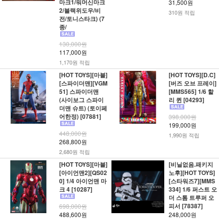
마크1/워머신마크
31,500원
2/블랙위도우/비
310원 적립
전/토니스타크) (7
종/
130,000원
117,000원
1,170원 적립
[HOT TOYS][마블]
[HOT TOYS][D.C]
[스파이더맨][VGM
[버즈 오브 프레이]
51] 스파이더맨
[MMS565] 1/6 할
(사이보그 스파이
리 퀸 [04293]
더맨 슈트) (토이페
어한정) [07881]
398,000원
199,000원
448,000원
1,990원 적립
268,800원
2,680원 적립
[HOT TOYS][마블]
[비닐없음.패키지
[아이언맨2][QS02
노후][HOT TOYS]
0] 1/4 아이언맨 마
[스타워즈7][MMS
크 4 [10287]
334] 1/6 퍼스트 오
더 스톰 트루퍼 오
피서 [78387]
698,000원
488,600원
248,000원