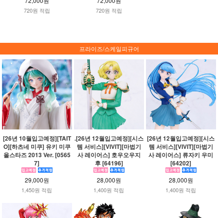
72,000원
72,000원
720원 적립
720원 적립
프라이즈/스케일피규어
[26년 10월입고예정][TAIT
.[26년 12월입고예정][시스
[26년 12월입고예정][시스
O][하츠네 미쿠] 유키 미쿠
템 서비스][VIVIT][마법기
템 서비스][VIVIT][마법기
올스타즈 2013 Ver. [0565
사 레이어스] 호우오우지
사 레이어스] 류자키 우미
7]
후 [64196]
[64202]
29,000원
28,000원
28,000원
1,450원 적립
1,400원 적립
1,400원 적립