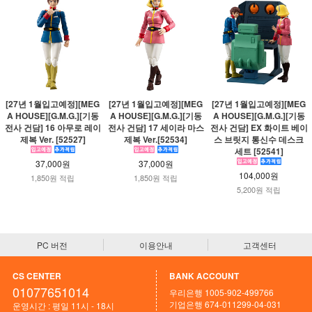
[27년 1월입고예정][MEG
[27년 1월입고예정][MEG
[27년 1월입고예정][MEG
A HOUSE][G.M.G.][기동
A HOUSE][G.M.G.][기동
A HOUSE][G.M.G.][기동
전사 건담] 16 아무로 레이
전사 건담] 17 세이라 마스
전사 건담] EX 화이트 베이
제복 Ver. [52527]
제복 Ver.[52534]
스 브릿지 통신수 데스크
세트 [52541]
37,000원
37,000원
104,000원
1,850원 적립
1,850원 적립
5,200원 적립
PC 버전
이용안내
고객센터
CS CENTER
BANK ACCOUNT
01077651014
우리은행 1005-902-499766
기업은행 674-011299-04-031
운영시간 : 평일 11시 - 18시