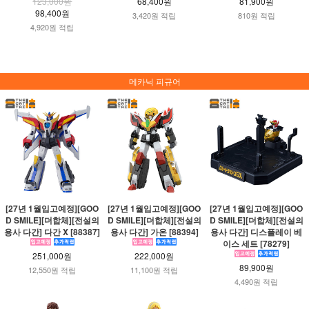
123,000원
68,400원
81,900원
98,400원
3,420원 적립
810원 적립
4,920원 적립
메카닉 피규어
[27년 1월입고예정][GOO
[27년 1월입고예정][GOO
[27년 1월입고예정][GOO
D SMILE][더합체][전설의
D SMILE][더합체][전설의
D SMILE][더합체][전설의
용사 다간] 다간 X [88387]
용사 다간] 가온 [88394]
용사 다간] 디스플레이 베
이스 세트 [78279]
251,000원
222,000원
89,900원
12,550원 적립
11,100원 적립
4,490원 적립