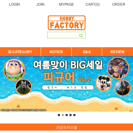
LOGIN
JOIN
MYPAGE
CART(
0
)
ORDER
CATEGORY
NOTICE
Q&A
REVIEW
건담프라모델