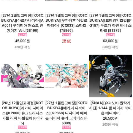
[27년 2월입고예정][KOTO
[27년 1월입고예정][KOTO
[27년 1월입고예정][KOTO
BUKIYA][아르카나디아][A
BUKIYA][무한해후 메갈로
BUKIYA][프레임암즈걸][F
A001] 루미티아 퍼스트 인
마리아]_[CX033] 스타즈
G197] 두르가 아인 바니 스
게이지 Ver. [38190]
[75966]
타일 [81875]
45,000원
(품절)
63,000원
450원 적립
630원 적립
[26년 12월입고예정][KOT
[27년 1월입고예정][KOTO
[SNAA][슈퍼노바 원탁기
OBUKIYA][메가미 디바이
BUKIYA][메가미 디바이
사단] 1/144 램 페이지 라이
스][KP866] 유그드라시스
스][KP868] 디자이어 메이
온 베디비어
가름 리퍼 아발란체 [8637
든 레이더 슈가 그레이즈 [8
26,500원
5]
6399]
260원 적립