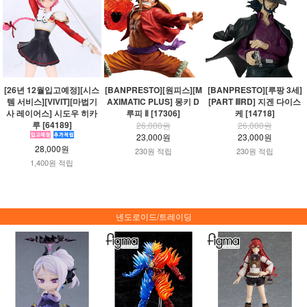
[26년 12월입고예정][시스
[BANPRESTO][원피스][M
[BANPRESTO][루팡 3세]
템 서비스][VIVIT][마법기
AXIMATIC PLUS] 몽키 D
[PART ⅢRD] 지겐 다이스
사 레이어스] 시도우 히카
루피 Ⅱ [17306]
케 [14718]
루 [64189]
26,000원
26,000원
23,000원
23,000원
28,000원
230원 적립
230원 적립
1,400원 적립
넨도로이드/트레이딩