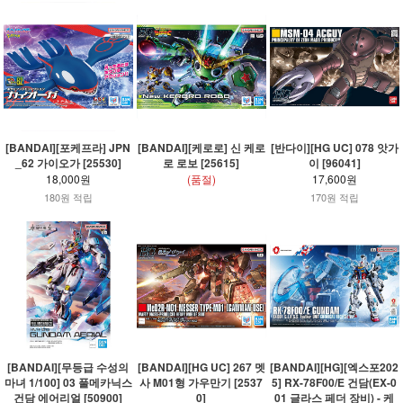
[BANDAI][포케프라] JPN
[BANDAI][케로로] 신 케로
[반다이][HG UC] 078 앗가
_62 가이오가 [25530]
로 로보 [25615]
이 [96041]
18,000원
(품절)
17,600원
180원 적립
170원 적립
[BANDAI][무등급 수성의
[BANDAI][HG UC] 267 멧
[BANDAI][HG][엑스포202
마녀 1/100] 03 풀메카닉스
사 M01형 가우만기 [2537
5] RX-78F00/E 건담(EX-0
건담 에어리얼 [50900]
0]
01 글라스 페더 장비) - 케