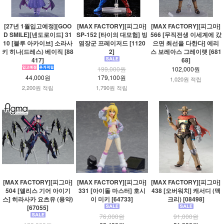
[27년 1월입고예정][GOO
[MAX FACTORY][피그마]
[MAX FACTORY][피그마]
D SMILE][넨도로이드] 31
SP-152 [타이의 대모험] 빙
566 [무직전생 이세계에 갔
10 [블루 아카이브] 소라사
염장군 프레이저드 [1120
으면 최선을 다한다] 에리
키 히나(드레스) 베이직 [88
2]
스 보레아스 그레이랫 [681
417]
68]
199,000원
102,000원
44,000원
179,100원
1,020원 적립
2,200원 적립
1,790원 적립
[MAX FACTORY][피그마]
[MAX FACTORY][피그마]
[MAX FACTORY][피그마]
504 [앨리스 기어 아이기
331 [아이돌 마스터] 호시
438 [오버워치] 캐서디 (맥
스] 히라사카 요츠유 (용약)
이 미키 [64733]
크리) [08498]
[67055]
76,000원
91,000원