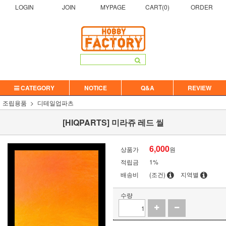
LOGIN
JOIN
MYPAGE
CART(
0
)
ORDER
CATEGORY
NOTICE
Q&A
REVIEW
조립용품
디테일업파츠
[HIQPARTS] 미라쥬 레드 씰
6,000
상품가
원
적립금
1%
배송비
(조건)
지역별
수량