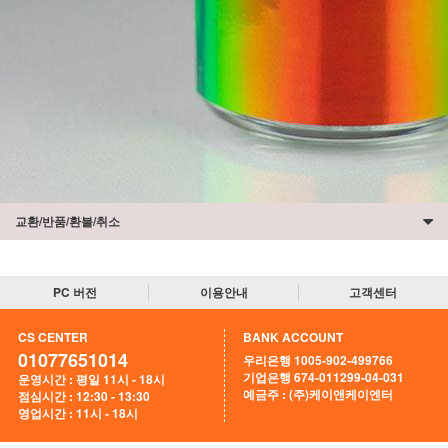
교환/반품/환불/취소
PC 버전
이용안내
고객센터
CS CENTER
BANK ACCOUNT
01077651014
우리은행 1005-902-499766
기업은행 674-011299-04-031
운영시간 : 평일 11시 - 18시
예금주 : (주)케이앤케이엔터
점심시간 : 12:30 - 13:30
영업시간 : 11시 - 18시