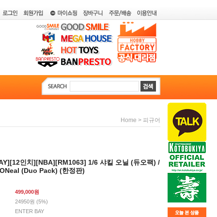
>
Home
피규어
AY][12인치][NBA][RM1063] 1/6 샤킬 오닐 (듀오팩) /
 ONeal (Duo Pack) (한정판)
499,000
원
24950원 (5%)
ENTER BAY