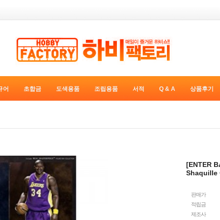
규어
초합금
도색용품
조립용품
서적
Q & A
상품후기
[ENTER B
Shaquille
판매가
적립금
제조사