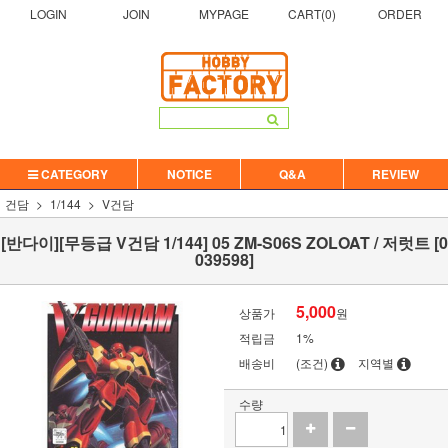
LOGIN
JOIN
MYPAGE
CART(
0
)
ORDER
CATEGORY
NOTICE
Q&A
REVIEW
건담
1/144
V건담
[반다이][무등급 V건담 1/144] 05 ZM-S06S ZOLOAT / 저럿트 [0
039598]
5,000
상품가
원
적립금
1%
배송비
(조건)
지역별
수량