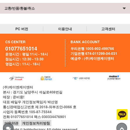
교환/반품/환불/취소
PC 버전
이용안내
고객센터
CS CENTER
BANK ACCOUNT
01077651014
우리은행 1005-902-499766
기업은행 674-011299-04-031
운영시간 : 평일 11시 - 18시
예금주 : (주)케이앤케이엔터
점심시간 : 12:30 - 13:30
영업시간 : 11시 - 18시
(주)케이엔케이엔터
본사
: 경기도 남양주시 석실로408번길
매장
: 준비중!
대표
배일우
개인정보책임자
박선영
통신판매업신고번호
제 2018-와부조안-0066 호
사업자 등록번호
105-87-75544
전화
01077651014
팩스
030334476901
이용약관
개인정보처리방침
Copyright © hobbyfactory All rights reserved.