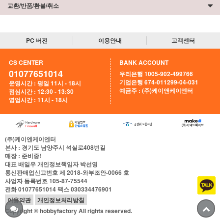
교환/반품/환불/취소
PC 버전
이용안내
고객센터
CS CENTER
BANK ACCOUNT
01077651014
우리은행 1005-902-499766
기업은행 674-011299-04-031
운영시간 : 평일 11시 - 18시
예금주 : (주)케이앤케이엔터
점심시간 : 12:30 - 13:30
영업시간 : 11시 - 18시
(주)케이엔케이엔터
본사
: 경기도 남양주시 석실로408번길
매장
: 준비중!
대표
배일우
개인정보책임자
박선영
통신판매업신고번호
제 2018-와부조안-0066 호
사업자 등록번호
105-87-75544
전화
01077651014
팩스
030334476901
이용약관
개인정보처리방침
Copyright © hobbyfactory All rights reserved.