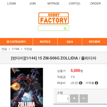
LOGIN
JOIN
MYPAGE
CART(
0
)
ORDER
CATEGORY
NOTICE
Q&A
REVIEW
건담
1/144
V건담
[반다이][1/144] 15 ZM-S06G ZOLLIDIA / 졸리디아
5,000
상품가
원
적립금
1%
배송비
(조건)
지역별
수량