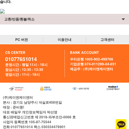
습니다.
교환/반품/환불/취소
PC 버전
이용안내
고객센터
CS CENTER
BANK ACCOUNT
01077651014
우리은행 1005-902-499766
기업은행 674-011299-04-031
운영시간 : 평일 11시 - 18시
예금주 : (주)케이앤케이엔터
점심시간 : 12:30 - 13:30
영업시간 : 11시 - 18시
(주)케이엔케이엔터
본사
: 경기도 남양주시 석실로408번길
매장
: 준비중!
대표
배일우
개인정보책임자
박선영
통신판매업신고번호
제 2018-와부조안-0066 호
사업자 등록번호
105-87-75544
전화
01077651014
팩스
030334476901