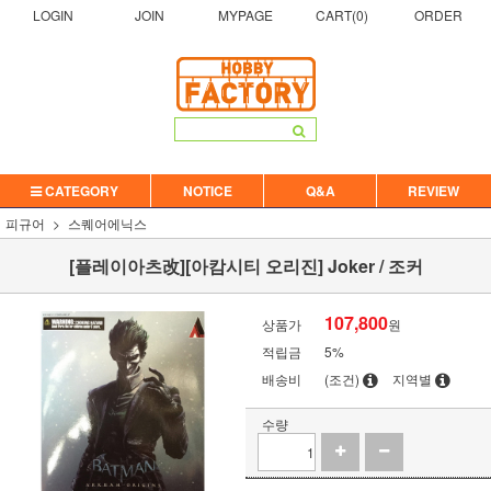
LOGIN
JOIN
MYPAGE
CART(
0
)
ORDER
CATEGORY
NOTICE
Q&A
REVIEW
피규어
스퀘어에닉스
[플레이아츠改][아캄시티 오리진] Joker / 조커
107,800
상품가
원
적립금
5%
배송비
(조건)
지역별
수량