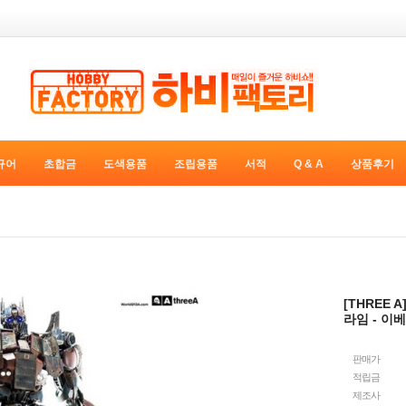
규어
초합금
도색용품
조립용품
서적
Q & A
상품후기
[THREE 
라임 - 이
판매가
적립금
제조사