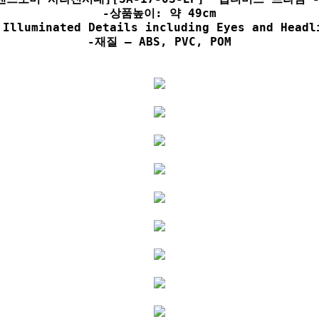
-상품높이: 약 49cm

 Illuminated Details including Eyes and Headli