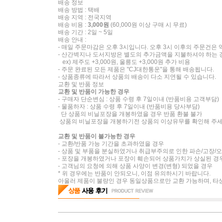
배송 정보
배송 방법 : 택배
배송 지역 : 전국지역
배송 비용 :
3,000원
(60,000원 이상 구매 시 무료)
배송 기간 : 2일 ~ 5일
배송 안내 :
- 매일 주문마감은 오후 3시입니다. 오후 3시 이후의 주문건은
- 산간벽지나 도서지방은 별도의 추가금액을 지불하셔야 하는 
ex) 제주도 +3,000원, 울릉도 +3,000원 추가 비용
- 주문 완료된 모든 제품은 "CJ대한통운"을 통해 배송됩니다.
- 상품종류에 따라서 상품의 배송이 다소 지연될 수 있습니다.
교환 및 반품 정보
교환 및 반품이 가능한 경우
- 구매자 단순변심 : 상품 수령 후 7일이내 (반품비용 고객부담)
- 물품하자 : 상품 수령 후 7일이내 (반품비용 당사부담)
단 상품의 비닐포장을 개봉하였을 경우 반품 환불 불가
상품의 비닐포장을 개봉하기전 상품의 이상유무를 확인해 주
교환 및 반품이 불가능한 경우
- 교환/반품 가능 기간을 초과하였을 경우
- 상품 및 부품을 분실하였거나 취급부주의로 인한 파손/고장/
- 포장을 개봉하였거나 포장이 훼손되어 상품가치가 상실된 경
- 고객님의 요청에 의해 상품 사양이 변경(변형) 되었을 경우
* 위 경우에는 반품이 안되오니, 이점 유의하시기 바랍니다.
아울러 제품이 불량인 경우 동일상품으로만 교환 가능하며, 타