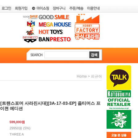
>
Home
피규어
A][트랜스포머 사라진시대][3A-17-03-EP] 옵티머스 프
베이젼 에디션
599,000
원
29950원 (5%)
THREE A