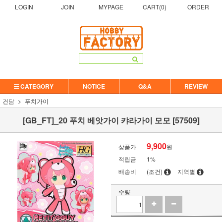
LOGIN
JOIN
MYPAGE
CART(
0
)
ORDER
CATEGORY
NOTICE
Q&A
REVIEW
건담
푸치가이
[GB_FT]_20 푸치 베앗가이 캬라가이 모모 [57509]
9,900
상품가
원
적립금
1%
배송비
(조건)
지역별
수량