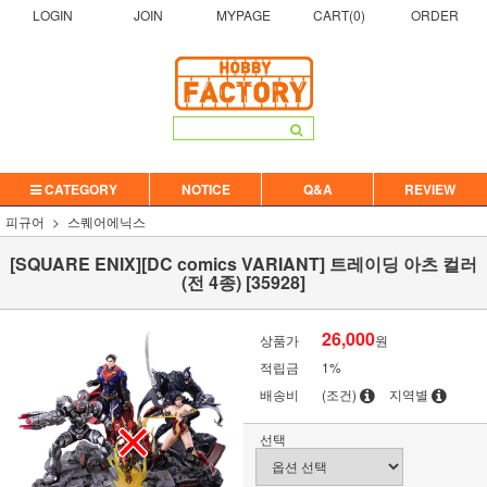
LOGIN
JOIN
MYPAGE
CART(
0
)
ORDER
CATEGORY
NOTICE
Q&A
REVIEW
피규어
스퀘어에닉스
[SQUARE ENIX][DC comics VARIANT] 트레이딩 아츠 컬러
(전 4종) [35928]
26,000
상품가
원
적립금
1%
배송비
(조건)
지역별
선택