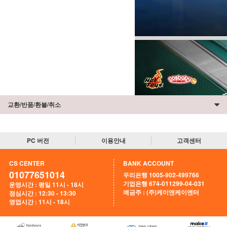
교환/반품/환불/취소
PC 버전
이용안내
고객센터
CS CENTER
BANK ACCOUNT
01077651014
우리은행 1005-902-499766
기업은행 674-011299-04-031
운영시간 : 평일 11시 - 18시
예금주 : (주)케이앤케이엔터
점심시간 : 12:30 - 13:30
영업시간 : 11시 - 18시