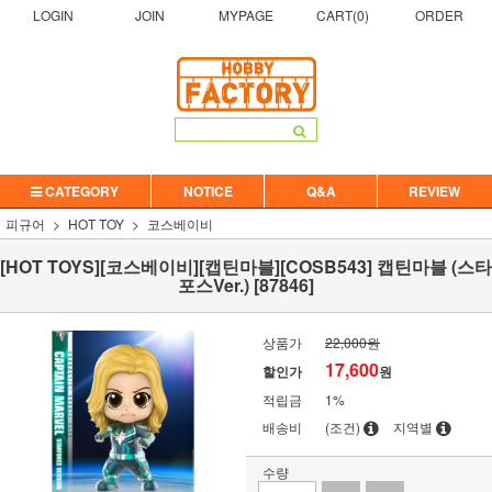
LOGIN
JOIN
MYPAGE
CART(
0
)
ORDER
CATEGORY
NOTICE
Q&A
REVIEW
피규어
HOT TOY
코스베이비
[HOT TOYS][코스베이비][캡틴마블][COSB543] 캡틴마블 (스타
포스Ver.) [87846]
상품가
22,000원
17,600
할인가
원
적립금
1%
배송비
(조건)
지역별
수량