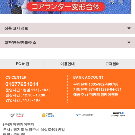
상품 고시 정보
교환/반품/환불/취소
PC 버전
이용안내
고객센터
CS CENTER
BANK ACCOUNT
01077651014
우리은행 1005-902-499766
기업은행 674-011299-04-031
운영시간 : 평일 11시 - 18시
예금주 : (주)케이앤케이엔터
점심시간 : 12:30 - 13:30
영업시간 : 11시 - 18시
(주)케이엔케이엔터
본사
: 경기도 남양주시 석실로408번길
매장
: 준비중!