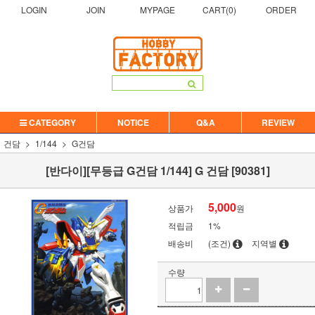
LOGIN
JOIN
MYPAGE
CART(
0
)
ORDER
CATEGORY
NOTICE
Q&A
REVIEW
건담
1/144
G건담
[반다이][무등급 G건담 1/144] G 건담 [90381]
5,000
상품가
원
적립금
1%
배송비
(조건)
지역별
수량