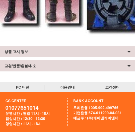
상품 고시 정보
교환/반품/환불/취소
PC 버전
이용안내
고객센터
CS CENTER
BANK ACCOUNT
01077651014
우리은행 1005-902-499766
기업은행 674-011299-04-031
운영시간 : 평일 11시 - 18시
예금주 : (주)케이앤케이엔터
점심시간 : 12:30 - 13:30
영업시간 : 11시 - 18시