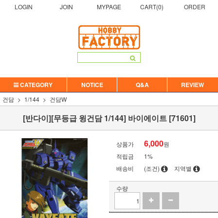
LOGIN
JOIN
MYPAGE
CART(
0
)
ORDER
CATEGORY
NOTICE
Q&A
REVIEW
건담
1/144
건담W
[반다이][무등급 윙건담 1/144] 바이에이트 [71601]
6,000
상품가
원
적립금
1%
배송비
(조건)
지역별
수량