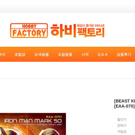
규어
초합금
도색용품
조립용품
서적
Q & A
상품후기
[BEAST
[EAA-07
할인가
판매가
적립금