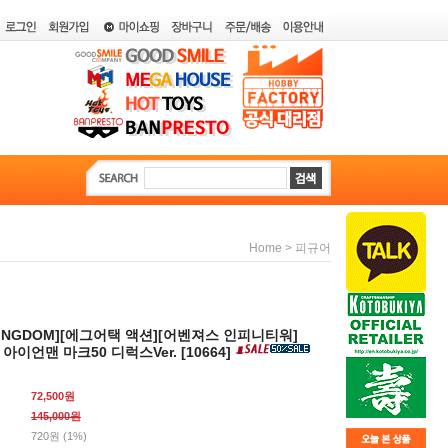
>
Home
피규어
 KINGDOM][에그어택 액션][어벤져스 인피니티워]
0] 아이언맨 마크50 디럭스Ver. [10664]
72,500원
145,000
원
720원 (1%)