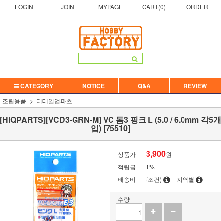
LOGIN
JOIN
MYPAGE
CART(
0
)
ORDER
CATEGORY
NOTICE
Q&A
REVIEW
조립용품
디테일업파츠
[HIQPARTS][VCD3-GRN-M] VC 돔3 핑크 L (5.0 / 6.0mm 각5개
입) [75510]
3,900
상품가
원
적립금
1%
배송비
(조건)
지역별
수량