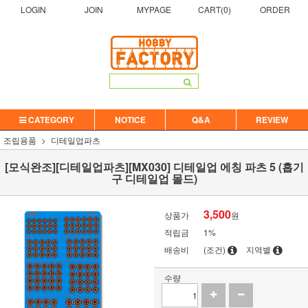
LOGIN
JOIN
MYPAGE
CART(
0
)
ORDER
CATEGORY
NOTICE
Q&A
REVIEW
조립용품
디테일업파츠
[모식완조][디테일업파츠][MX030] 디테일업 에칭 파츠 5 (흡기
구 디테일업 몰드)
3,500
상품가
원
적립금
1%
배송비
(조건)
지역별
수량