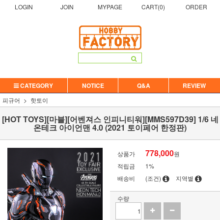
LOGIN
JOIN
MYPAGE
CART(
0
)
ORDER
CATEGORY
NOTICE
Q&A
REVIEW
피규어
핫토이
[HOT TOYS][마블][어벤져스 인피니티워][MMS597D39] 1/6 네
온테크 아이언맨 4.0 (2021 토이페어 한정판)
778,000
상품가
원
적립금
1%
배송비
(조건)
지역별
수량