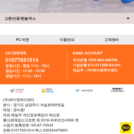
교환/반품/환불/취소
PC 버전
이용안내
고객센터
CS CENTER
BANK ACCOUNT
01077651014
우리은행 1005-902-499766
기업은행 674-011299-04-031
운영시간 : 평일 11시 - 18시
예금주 : (주)케이앤케이엔터
점심시간 : 12:30 - 13:30
영업시간 : 11시 - 18시
(주)케이엔케이엔터
본사
: 경기도 남양주시 석실로408번길
매장
: 준비중!
대표
배일우
개인정보책임자
박선영
통신판매업신고번호
제 2018-와부조안-0066 호
사업자 등록번호
105-87-75544
전화
01077651014
팩스
030334476901