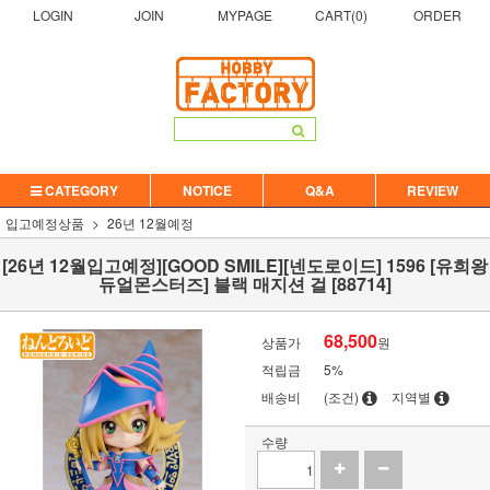
LOGIN
JOIN
MYPAGE
CART(
0
)
ORDER
CATEGORY
NOTICE
Q&A
REVIEW
입고예정상품
26년 12월예정
[26년 12월입고예정][GOOD SMILE][넨도로이드] 1596 [유희왕
듀얼몬스터즈] 블랙 매지션 걸 [88714]
68,500
상품가
원
적립금
5%
배송비
(조건)
지역별
수량