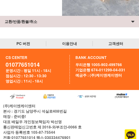
교환/반품/환불/취소
PC 버전
이용안내
고객센터
CS CENTER
BANK ACCOUNT
01077651014
우리은행 1005-902-499766
기업은행 674-011299-04-031
운영시간 : 평일 11시 - 18시
예금주 : (주)케이앤케이엔터
점심시간 : 12:30 - 13:30
영업시간 : 11시 - 18시
(주)케이엔케이엔터
본사
: 경기도 남양주시 석실로408번길
매장
: 준비중!
대표
배일우
개인정보책임자
박선영
통신판매업신고번호
제 2018-와부조안-0066 호
사업자 등록번호
105-87-75544
전화
01077651014
팩스
030334476901