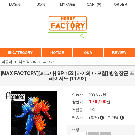
LOGIN
JOIN
MYPAGE
CART(
0
)
ORDER
CATEGORY
NOTICE
Q&A
REVIEW
피규어
맥스팩토리
피그마
[MAX FACTORY][피그마] SP-152 [타이의 대모험] 빙염장군 프
레이저드 [11202]
상품가
199,000원
179,100
할인가
원
적립금
1%
배송비
(조건)
지역별
수량