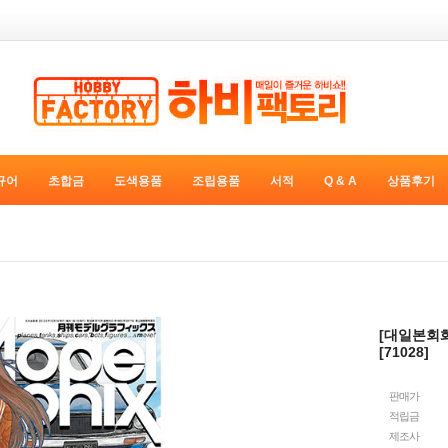
규어
초합금
도색용품
조립용품
서적
Q & A
상품후기
[대일본회화
[71028]
판매가
적립금
제조사