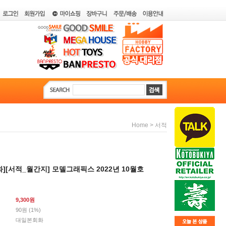
>
Home
서적
][서적_월간지] 모델그래픽스 2022년 10월호
9,300
원
90원 (1%)
대일본회화