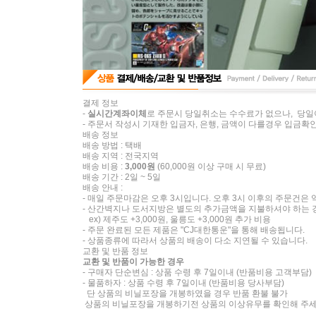
결제 정보
-
실시간계좌이체
로 주문시 당일취소는 수수료가 없으나, 당일
- 주문서 작성시 기재한 입금자, 은행, 금액이 다를경우 입금확인
배송 정보
배송 방법 : 택배
배송 지역 : 전국지역
배송 비용 :
3,000원
(60,000원 이상 구매 시 무료)
배송 기간 : 2일 ~ 5일
배송 안내 :
- 매일 주문마감은 오후 3시입니다. 오후 3시 이후의 주문건은
- 산간벽지나 도서지방은 별도의 추가금액을 지불하셔야 하는 
ex) 제주도 +3,000원, 울릉도 +3,000원 추가 비용
- 주문 완료된 모든 제품은 "CJ대한통운"을 통해 배송됩니다.
- 상품종류에 따라서 상품의 배송이 다소 지연될 수 있습니다.
교환 및 반품 정보
교환 및 반품이 가능한 경우
- 구매자 단순변심 : 상품 수령 후 7일이내 (반품비용 고객부담)
- 물품하자 : 상품 수령 후 7일이내 (반품비용 당사부담)
단 상품의 비닐포장을 개봉하였을 경우 반품 환불 불가
상품의 비닐포장을 개봉하기전 상품의 이상유무를 확인해 주