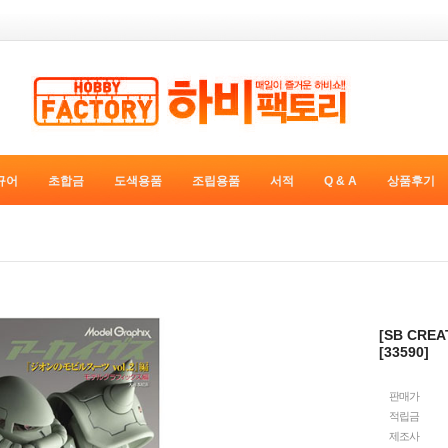
규어
초합금
도색용품
조립용품
서적
Q & A
상품후기
[SB CRE
[33590]
판매가
적립금
제조사