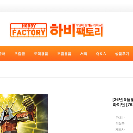
규어
초합금
도색용품
조립용품
서적
Q & A
상품후기
[26년 9월
라이딘 [76
판매가
적립금
제조사