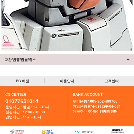
교환/반품/환불/취소
PC 버전
이용안내
고객센터
CS CENTER
BANK ACCOUNT
01077651014
우리은행 1005-902-499766
기업은행 674-011299-04-031
운영시간 : 평일 11시 - 18시
예금주 : (주)케이앤케이엔터
점심시간 : 12:30 - 13:30
영업시간 : 11시 - 18시