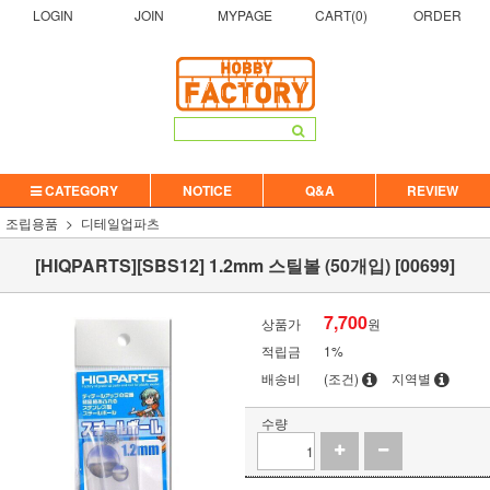
LOGIN
JOIN
MYPAGE
CART(
0
)
ORDER
CATEGORY
NOTICE
Q&A
REVIEW
조립용품
디테일업파츠
[HIQPARTS][SBS12] 1.2mm 스틸볼 (50개입) [00699]
7,700
상품가
원
적립금
1%
배송비
(조건)
지역별
수량