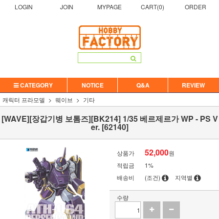
LOGIN
JOIN
MYPAGE
CART(
0
)
ORDER
CATEGORY
NOTICE
Q&A
REVIEW
캐릭터 프라모델
웨이브
기타
[WAVE][장갑기병 보톰즈][BK214] 1/35 베르제르가 WP - PS V
er. [62140]
52,000
상품가
원
적립금
1%
배송비
(조건)
지역별
수량