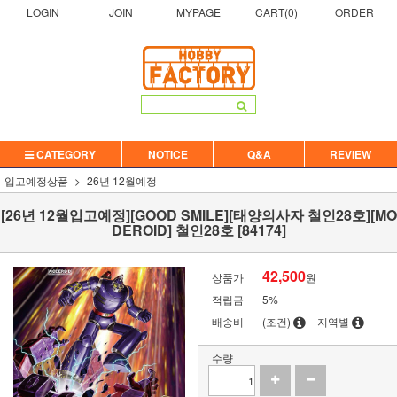
LOGIN
JOIN
MYPAGE
CART(
0
)
ORDER
CATEGORY
NOTICE
Q&A
REVIEW
입고예정상품
26년 12월예정
[26년 12월입고예정][GOOD SMILE][태양의사자 철인28호][MO
DEROID] 철인28호 [84174]
42,500
상품가
원
적립금
5%
배송비
(조건)
지역별
수량