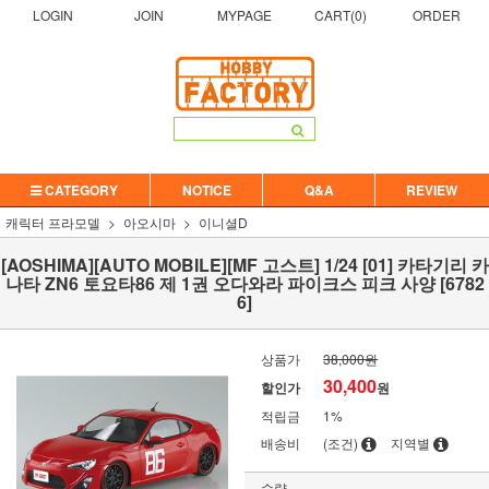
LOGIN
JOIN
MYPAGE
CART(
0
)
ORDER
CATEGORY
NOTICE
Q&A
REVIEW
캐릭터 프라모델
아오시마
이니셜D
[AOSHIMA][AUTO MOBILE][MF 고스트] 1/24 [01] 카타기리 카
나타 ZN6 토요타86 제 1권 오다와라 파이크스 피크 사양 [6782
6]
상품가
38,000원
30,400
할인가
원
적립금
1%
배송비
(조건)
지역별
수량