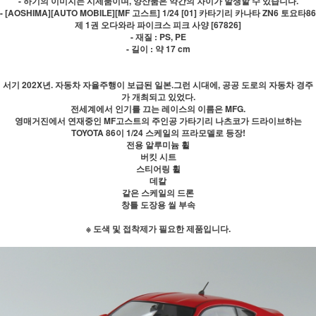
- 하기의 이미지는 시제품이며, 양산품은 약간의 차이가 발생할 수 있습니다.
- [AOSHIMA][AUTO MOBILE][MF 고스트] 1/24 [01] 카타기리 카나타 ZN6 토요타86
제 1권 오다와라 파이크스 피크 사양 [67826]
- 재질 : PS, PE
- 길이 : 약 17 cm
서기 202X년. 자동차 자율주행이 보급된 일본.그런 시대에, 공공 도로의 자동차 경주
가 개최되고 있었다.
전세계에서 인기를 끄는 레이스의 이름은 MFG.
영매거진에서 연재중인 MF고스트의 주인공 가타기리 나츠코가 드라이브하는
TOYOTA 86이 1/24 스케일의 프라모델로 등장!
전용 알루미늄 휠
버킷 시트
스티어링 휠
데칼
같은 스케일의 드론
창틀 도장용 씰 부속
※ 도색 및 접착제가 필요한 제품입니다.