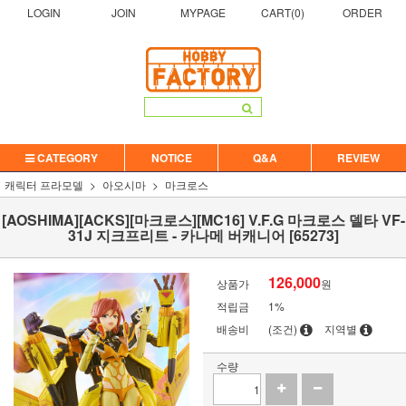
LOGIN
JOIN
MYPAGE
CART(
0
)
ORDER
CATEGORY
NOTICE
Q&A
REVIEW
캐릭터 프라모델
아오시마
마크로스
[AOSHIMA][ACKS][마크로스][MC16] V.F.G 마크로스 델타 VF-
31J 지크프리트 - 카나메 버캐니어 [65273]
126,000
상품가
원
적립금
1%
배송비
(조건)
지역별
수량