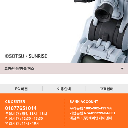
교환/반품/환불/취소
PC 버전
이용안내
고객센터
CS CENTER
BANK ACCOUNT
01077651014
우리은행 1005-902-499766
기업은행 674-011299-04-031
운영시간 : 평일 11시 - 18시
예금주 : (주)케이앤케이엔터
점심시간 : 12:30 - 13:30
영업시간 : 11시 - 18시