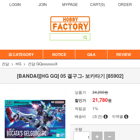
LOGIN
JOIN
MYPAGE
CART(
0
)
ORDER
CATEGORY
NOTICE
Q&A
REVIEW
건담
HG
건담 GQuuuuuuX
[BANDAI][HG GQ] 05 겔구그- 보카타기 [85902]
상품가
24,200원
21,780
할인가
원
적립금
1%
배송비
(조건)
지역별
수량