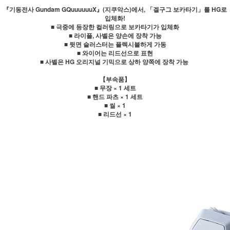
『기동전사 Gundam GQuuuuuuX』(지쿠악스)에서, 「겔구그 보카타기」를 HG로
입체화!
■ 극중에 등장한 컬러링으로 보카타기가 입체화
■ 라이플, 사벨은 양손에 장착 가능
■ 뒷면 슬러스터는 플렉시블하게 가동
■ 와이어는 리드선으로 표현
■ 사벨은 HG 오리지널 기믹으로 상하 양쪽에 장착 가능
【부속품】
■ 무장 × 1 세트
■ 핸드 파츠 × 1 세트
■ 씰 × 1
■ 리드선 × 1