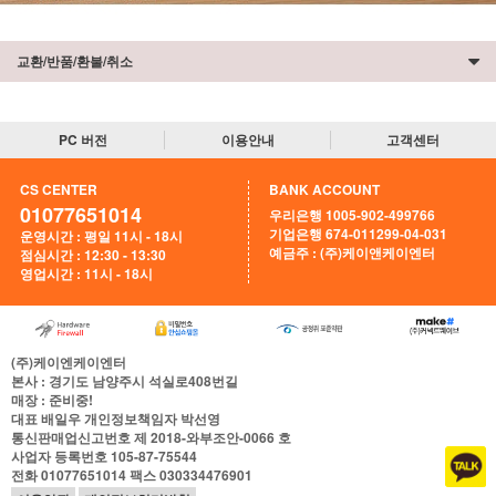
교환/반품/환불/취소
PC 버전
이용안내
고객센터
CS CENTER
BANK ACCOUNT
01077651014
우리은행 1005-902-499766
기업은행 674-011299-04-031
운영시간 : 평일 11시 - 18시
예금주 : (주)케이앤케이엔터
점심시간 : 12:30 - 13:30
영업시간 : 11시 - 18시
(주)케이엔케이엔터
본사
: 경기도 남양주시 석실로408번길
매장
: 준비중!
대표
배일우
개인정보책임자
박선영
통신판매업신고번호
제 2018-와부조안-0066 호
사업자 등록번호
105-87-75544
전화
01077651014
팩스
030334476901