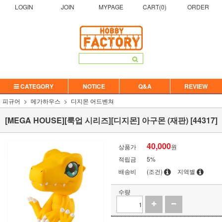
LOGIN
JOIN
MYPAGE
CART(
0
)
ORDER
CATEGORY
NOTICE
Q&A
REVIEW
피규어
메가하우스
디지몬 어드벤쳐
[MEGA HOUSE][룩업 시리즈][디지몬] 아구몬 (재판) [44317]
40,000
상품가
원
적립금
5%
배송비
(조건)
지역별
수량