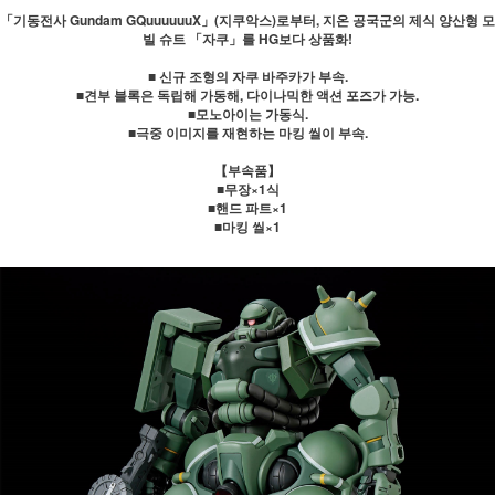
「기동전사 Gundam GQuuuuuuX」(지쿠악스)로부터, 지온 공국군의 제식 양산형 모
빌 슈트 「자쿠」를 HG보다 상품화!
■ 신규 조형의 자쿠 바주카가 부속.
■견부 블록은 독립해 가동해, 다이나믹한 액션 포즈가 가능.
■모노아이는 가동식.
■극중 이미지를 재현하는 마킹 씰이 부속.
【부속품】
■무장×1식
■핸드 파트×1
■마킹 씰×1