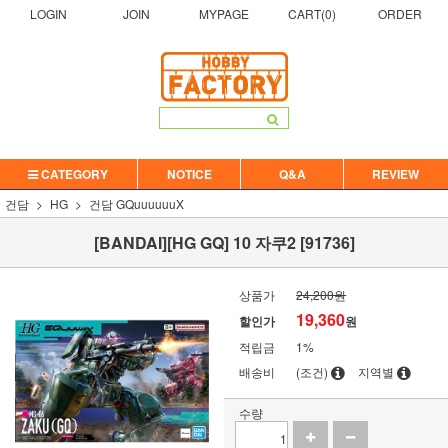
LOGIN
JOIN
MYPAGE
CART(
0
)
ORDER
CATEGORY
NOTICE
Q&A
REVIEW
건담
HG
건담 GQuuuuuuX
[BANDAI][HG GQ] 10 자쿠2 [91736]
상품가
24,200원
19,360
할인가
원
적립금
1%
배송비
(조건)
지역별
수량