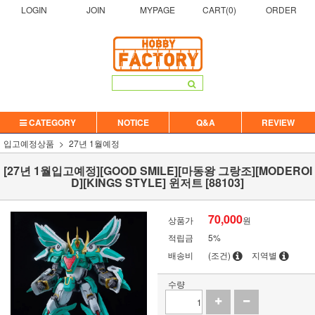
LOGIN
JOIN
MYPAGE
CART(
0
)
ORDER
CATEGORY
NOTICE
Q&A
REVIEW
입고예정상품
27년 1월예정
[27년 1월입고예정][GOOD SMILE][마동왕 그랑조][MODEROI
D][KINGS STYLE] 윈저트 [88103]
70,000
상품가
원
적립금
5%
배송비
(조건)
지역별
수량