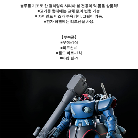
블루를 기조로 한 컬러링의 샤리아·불 전용의 릭·돔을 상품화!
■고기동 형태에는 교체 없이 변형 가능.
■ 자이언트 버즈가 부속되어, 그립이 가동.
■전자 하켄에는 리드선을 사용.
【부속품】
■무장×1식
■리드선×1
■핸드 파트×1식
■마킹 씰×1