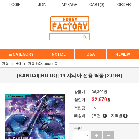
LOGIN
JOIN
MYPAGE
CART(
0
)
ORDER
CATEGORY
NOTICE
Q&A
REVIEW
건담
HG
건담 GQuuuuuuX
[BANDAI][HG GQ] 14 샤리아 전용 릭돔 [20184]
상품가
36,300원
32,670
할인가
원
적립금
1%
배송비
(조건)
지역별
수량