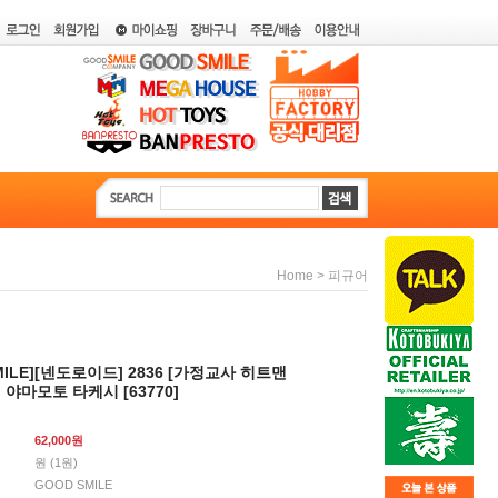
>
Home
피규어
MILE][넨도로이드] 2836 [가정교사 히트맨
] 야마모토 타케시 [63770]
62,000
원
원 (1원)
GOOD SMILE