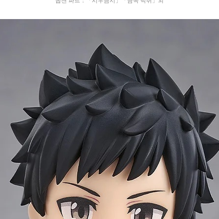
옵션 파트：「시우금시」「금속 박쥐」외