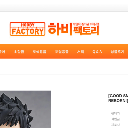
규어
초합금
도색용품
조립용품
서적
Q & A
상품후기
[GOOD S
REBORN!
판매가
적립금
제조사