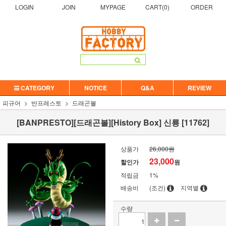
LOGIN
JOIN
MYPAGE
CART(
0
)
ORDER
CATEGORY
NOTICE
Q&A
REVIEW
피규어
반프레스토
드래곤볼
[BANPRESTO][드래곤볼][History Box] 신룡 [11762]
상품가
26,000원
23,000
할인가
원
적립금
1%
배송비
(조건)
지역별
수량