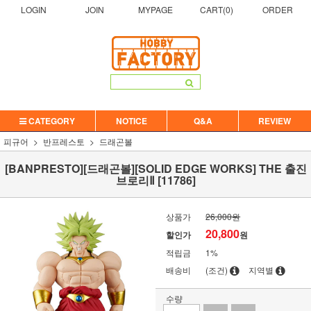
LOGIN
JOIN
MYPAGE
CART(
0
)
ORDER
CATEGORY
NOTICE
Q&A
REVIEW
피규어
반프레스토
드래곤볼
[BANPRESTO][드래곤볼][SOLID EDGE WORKS] THE 출진
브로리Ⅱ [11786]
상품가
26,000원
20,800
할인가
원
적립금
1%
배송비
(조건)
지역별
수량