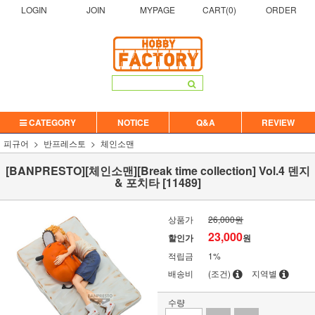
LOGIN
JOIN
MYPAGE
CART(
0
)
ORDER
CATEGORY
NOTICE
Q&A
REVIEW
피규어
반프레스토
체인소맨
[BANPRESTO][체인소맨][Break time collection] Vol.4 덴지
& 포치타 [11489]
상품가
26,000원
23,000
할인가
원
적립금
1%
배송비
(조건)
지역별
수량