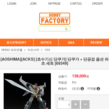
LOGIN
JOIN
MYPAGE
CART(
0
)
ORDER
CATEGORY
NOTICE
Q&A
REVIEW
캐릭터 프라모델
아오시마
기타
[AOSHIMA][ACKS] [초수기신 단쿠가] 단쿠가 + 단공검 옵션 파
츠 세트 [69349]
138,000
상품가
원
적립금
5%
배송비
(조건)
지역별
수량