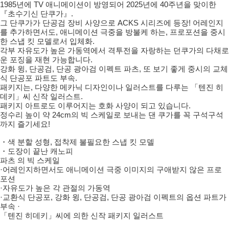
1985년에 TV 애니메이션이 방영되어 2025년에 40주년을 맞이한
『초수기신 단쿠가』.
그 단쿠가가 단공검 장비 사양으로 ACKS 시리즈에 등장! 어레인지
를 추가하면서도, 애니메이션 극중을 방불케 하는, 프로포션을 중시
한 스냅 킷 모델로서 입체화.
각부 자유도가 높은 가동역에서 격투전을 자랑하는 던쿠가의 다채로
운 포징을 재현 가능합니다.
강화 윙, 단공검, 단공 광아검 이펙트 파츠, 또 보기 좋게 중시의 교체
식 단공포 파트도 부속.
패키지는, 다양한 메카닉 디자인이나 일러스트를 다루는 「텐진 히
데키」씨 신작 일러스트.
패키지 아트로도 이루어지는 호화 사양이 되고 있습니다.
정수리 높이 약 24cm의 빅 스케일로 보내는 댄 쿠가를 꼭 구석구석
까지 즐기세요!
・색 분할 성형, 접착제 불필요한 스냅 킷 모델
・도장이 끝난 캐노피
파츠 의 빅 스케일
·어레인지하면서도 애니메이션 극중 이미지의 구애받지 않은 프로
포션
·자유도가 높은 각 관절의 가동역
·교환식 단공포, 강화 윙, 단공검, 단공 광아검 이펙트의 옵션 파트가
부속
·
「텐진 히데키」씨에 의한 신작 패키지 일러스트