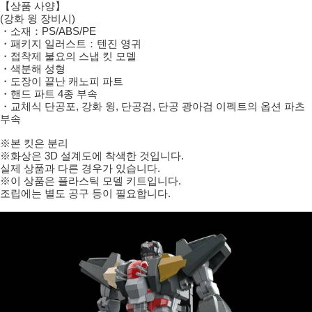
【상품 사양】
(강화 윙 장비시)
・소재：PS/ABS/PE
・패키지 일러스트：텐진 영귀
・접착제 불요의 스냅 킷 모델
・색분해 성형
・도장이 끝난 캐노피 파트
・핸드 파트 4종 부속
・교체식 단공포, 강화 윙, 단공검, 단공 광아검 이펙트의 옵션 파츠
부속
※본 킷은 분리
※화상은 3D 설계도에 착색한 것입니다.
실제 상품과 다른 경우가 있습니다.
※이 상품은 플라스틱 모델 키트입니다.
조립에는 별도 공구 등이 필요합니다.