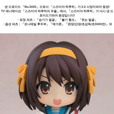
넨 드로이드 「No.3000」으로서 「스즈미야 하루히」가 2.0 사양이되어 등장!
TV 애니메이션 「스즈미야 하루히의 우울」에서, 「스즈미야 하루히」가 다시 넨 드
로이드가되어 등장입니다!
・표정 파츠：「승기기 얼굴」 「불기 혐오」 「웃는 얼굴」
・옵션 파츠：「포니테일 후두부」「메가폰」「완장(단장/초감독/초3000번)」외