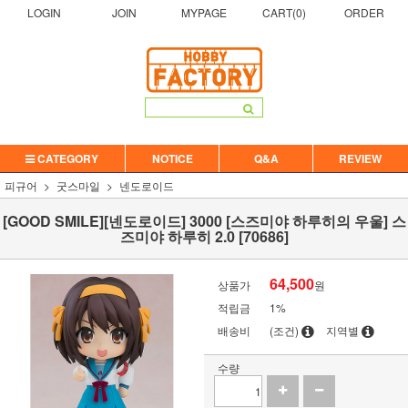
LOGIN
JOIN
MYPAGE
CART(
0
)
ORDER
CATEGORY
NOTICE
Q&A
REVIEW
피규어
굿스마일
넨도로이드
[GOOD SMILE][넨도로이드] 3000 [스즈미야 하루히의 우울] 스
즈미야 하루히 2.0 [70686]
64,500
상품가
원
적립금
1%
배송비
(조건)
지역별
수량