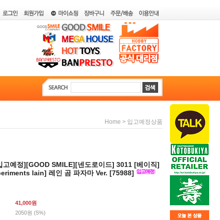
>
Home
입고예정상품
입고예정][GOOD SMILE][넨도로이드] 3011 [베이직]
xperiments lain] 레인 곰 파자마 Ver. [75988]
41,000
원
2050원 (5%)