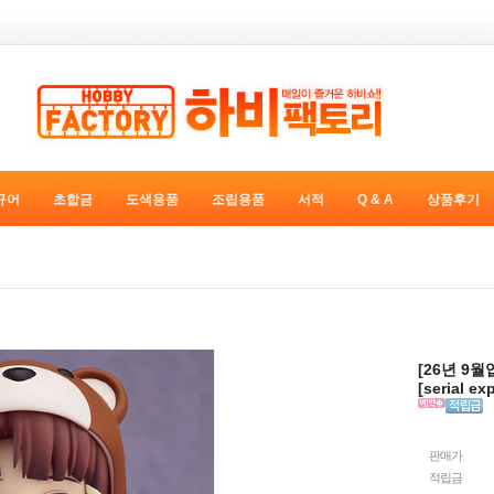
규어
초합금
도색용품
조립용품
서적
Q & A
상품후기
[26년 9월
[serial e
판매가
적립금