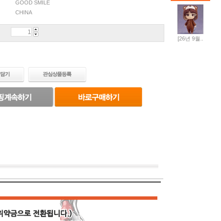
GOOD SMILE
CHINA
[26년 9월..