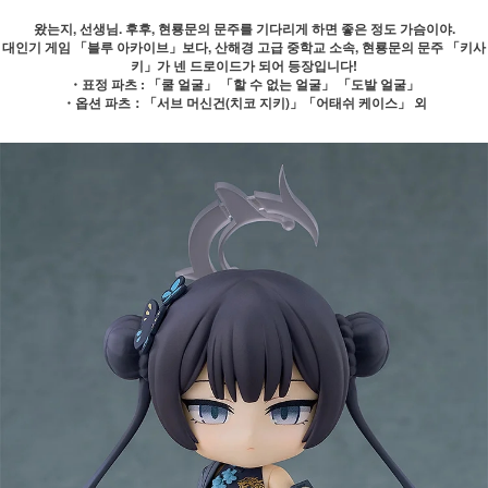
왔는지, 선생님. 후후, 현룡문의 문주를 기다리게 하면 좋은 정도 가슴이야.
대인기 게임 「블루 아카이브」보다, 산해경 고급 중학교 소속, 현룡문의 문주 「키사
키」가 넨 드로이드가 되어 등장입니다!
・표정 파츠 : 「쿨 얼굴」 「할 수 없는 얼굴」 「도발 얼굴」
・옵션 파츠：「서브 머신건(치코 지키)」「어태쉬 케이스」 외