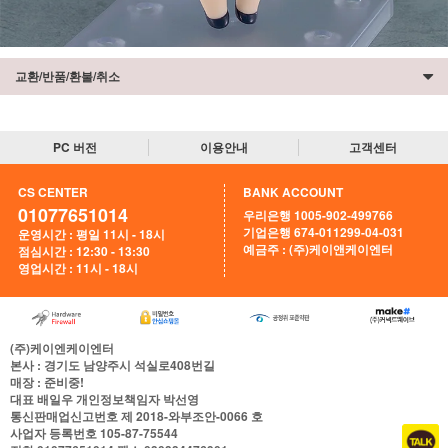
교환/반품/환불/취소
PC 버전
이용안내
고객센터
CS CENTER
BANK ACCOUNT
01077651014
우리은행 1005-902-499766
기업은행 674-011299-04-031
운영시간 : 평일 11시 - 18시
예금주 : (주)케이앤케이엔터
점심시간 : 12:30 - 13:30
영업시간 : 11시 - 18시
(주)케이엔케이엔터
본사
: 경기도 남양주시 석실로408번길
매장
: 준비중!
대표
배일우
개인정보책임자
박선영
통신판매업신고번호
제 2018-와부조안-0066 호
사업자 등록번호
105-87-75544