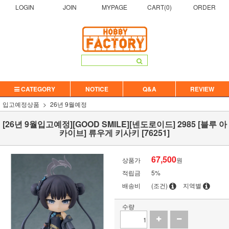
LOGIN
JOIN
MYPAGE
CART(
0
)
ORDER
CATEGORY
NOTICE
Q&A
REVIEW
입고예정상품
26년 9월예정
[26년 9월입고예정][GOOD SMILE][넨도로이드] 2985 [블루 아
카이브] 류우게 키사키 [76251]
67,500
상품가
원
적립금
5%
배송비
(조건)
지역별
수량