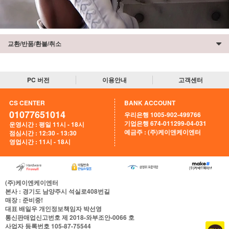
교환/반품/환불/취소
PC 버전
이용안내
고객센터
CS CENTER
BANK ACCOUNT
01077651014
우리은행 1005-902-499766
기업은행 674-011299-04-031
운영시간 : 평일 11시 - 18시
예금주 : (주)케이앤케이엔터
점심시간 : 12:30 - 13:30
영업시간 : 11시 - 18시
(주)케이엔케이엔터
본사
: 경기도 남양주시 석실로408번길
매장
: 준비중!
대표
배일우
개인정보책임자
박선영
통신판매업신고번호
제 2018-와부조안-0066 호
사업자 등록번호
105-87-75544