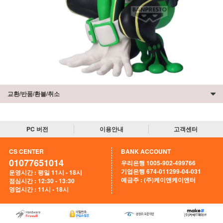
교환/반품/환불/취소
PC 버전
이용안내
고객센터
CS CENTER
BANK ACCOUNT
01077651014
우리은행 1005-902-499766
기업은행 674-011299-04-031
운영시간 : 평일 11시 - 18시
예금주 : (주)케이앤케이엔터
점심시간 : 12:30 - 13:30
영업시간 : 11시 - 18시