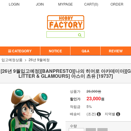
LOGIN
JOIN
MYPAGE
CART(
0
)
ORDER
CATEGORY
NOTICE
Q&A
REVIEW
입고예정상품
26년 9월예정
[26년 9월입고예정][BANPRESTO][나의 히어로 아카데미아][G
LITTER & GLAMOURS] 아스이 츠유 [19737]
상품가
26,000원
23,000
할인가
원
적립금
5%
배송비
(조건)
지역별
수량