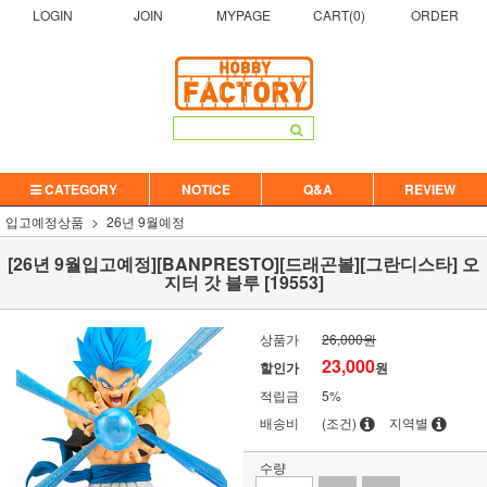
LOGIN
JOIN
MYPAGE
CART(
0
)
ORDER
CATEGORY
NOTICE
Q&A
REVIEW
입고예정상품
26년 9월예정
[26년 9월입고예정][BANPRESTO][드래곤볼][그란디스타] 오
지터 갓 블루 [19553]
상품가
26,000원
23,000
할인가
원
적립금
5%
배송비
(조건)
지역별
수량