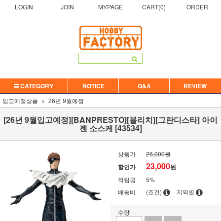
LOGIN
JOIN
MYPAGE
CART(
0
)
ORDER
CATEGORY
NOTICE
Q&A
REVIEW
입고예정상품
26년 9월예정
[26년 9월입고예정][BANPRESTO][블리치][그란디스타] 아이
젠 소스케 [43534]
상품가
26,000원
23,000
할인가
원
적립금
5%
배송비
(조건)
지역별
수량