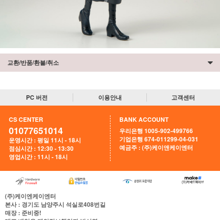
교환/반품/환불/취소
PC 버전
이용안내
고객센터
CS CENTER
BANK ACCOUNT
01077651014
우리은행 1005-902-499766
기업은행 674-011299-04-031
운영시간 : 평일 11시 - 18시
예금주 : (주)케이앤케이엔터
점심시간 : 12:30 - 13:30
영업시간 : 11시 - 18시
(주)케이엔케이엔터
본사
: 경기도 남양주시 석실로408번길
매장
: 준비중!