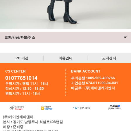
교환/반품/환불/취소
PC 버전
이용안내
고객센터
CS CENTER
BANK ACCOUNT
01077651014
우리은행 1005-902-499766
기업은행 674-011299-04-031
운영시간 : 평일 11시 - 18시
예금주 : (주)케이앤케이엔터
점심시간 : 12:30 - 13:30
영업시간 : 11시 - 18시
(주)케이엔케이엔터
본사
: 경기도 남양주시 석실로408번길
매장
: 준비중!