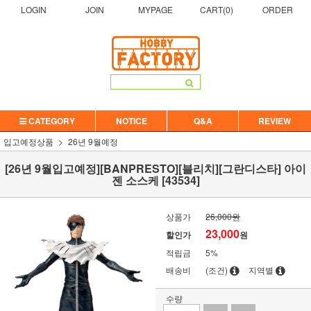
LOGIN
JOIN
MYPAGE
CART(
0
)
ORDER
CATEGORY
NOTICE
Q&A
REVIEW
입고예정상품
26년 9월예정
[26년 9월입고예정][BANPRESTO][블리치][그란디스타] 아이
젠 소스케 [43534]
상품가
26,000원
23,000
할인가
원
적립금
5%
배송비
(조건)
지역별
수량